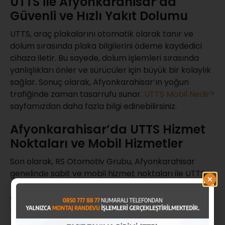
UTTS ile Afyonkarahisar’da
Güvenli ve Hızlı Yakıt Dolumu
UTTS, araç plakalarını otomatik olarak tanır ve
dolum sırasında plaka bilgilerini ödeme kaydedici
cihaza iletir. Bu sayede, dolum işlemleri sırasında
yanlışlıkları önler ve sürücüler için büyük bir kolaylık
sağlar. Sonuç olarak, Afyonkarahisar’ın yoğun
trafiğinde zaman tasarrufu sunar.
UTTS Mobil Nedir?
sayfamızdan daha fazla bilgi edinebilirsiniz.
Afyonkarahisar’da UTTS Hizmet
Noktaları ve Mobil Hizmetler
Son olarak, RS Otomotiv Grubu, Afyonkarahisar
genelinde sabit ve mobil hizmet noktaları ile UTTS
hizmeti sunar. Mobil hizmet randevusu alarak,
evinizden veya iş yerinizden ayrılmadan UTTS
montaj ve bakım hizmetlerinden yararlanın. Mobil
hizmetlerin avantajı, kullanıcıların zamanını verimli