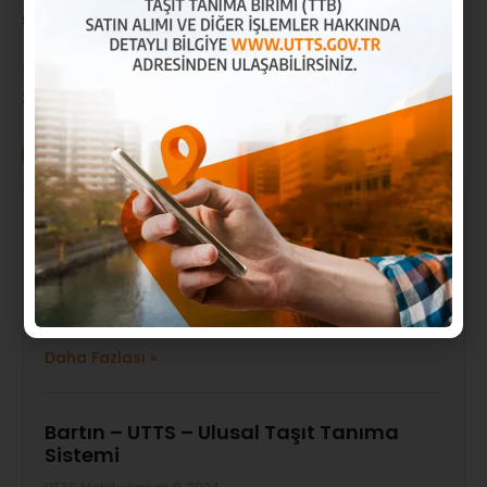
şekilde değerlendirmelerini sağlar.
Daha fazla bilgi için,
UTTS Hakkında
sayfamızı
ziyaret edebilirsiniz.
UTTS Mobil
Kırıkkale – UTTS – Ulusal Taşıt Tanıma
Sistemi
UTTS Mobil
Kasım 8, 2024
Kırıkkale Ulusal Taşıt Tanıma Sistemi Kırıkkale UTTS,
akaryakıt piyasasında rekabet
Daha Fazlası »
Bartın – UTTS – Ulusal Taşıt Tanıma
Sistemi