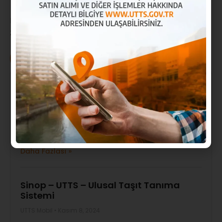
Daha fazla bilgi için,
UTTS Hakkında
sayfamızı
ziyaret edebilirsiniz.
UTTS Mobil
İstanbul – UTTS – Ulusal Taşıt Tanıma
Sistemi
UTTS Mobil
Kasım 14, 2024
İstanbul Ulusal Taşıt Tanıma Sistemi İstanbul UTTS,
akaryakıt piyasasında rekabet
Daha Fazlası »
Sinop – UTTS – Ulusal Taşıt Tanıma
Sistemi
UTTS Mobil
Kasım 8, 2024