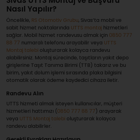
Sivas UTTS Montaj ve Başvuru
Nasıl Yapılır?
Öncelikle,
RS Otomotiv Grubu
, Sivas’ta mobil ve
sabit hizmet noktalarında
UTTS montaj
hizmetleri
sağlar. Mobil hizmet randevusu almak için
0850 777
88 77
numaralı telefonu arayabilir veya
UTTS
Montaj talebi
oluşturarak kolayca randevu
alabilirsiniz. Montaj sürecinde, taşıtların yakıt depo
girişlerine Taşıt Tanıma Birimi (TTB) takarız ve bu
birim, yakıt dolum işlemi sırasında plaka bilgisini
otomatik olarak ödeme kaydedici cihaza iletir.
Randevu Alın
UTTS hizmeti almak isteyen kullanıcılar, müşteri
hizmetleri hattımızı (
0850 777 88 77
) arayarak
veya
UTTS Montaj talebi
oluşturarak kolayca
randevu alabilirler.
Gerekli Evrakları Hazırlayın