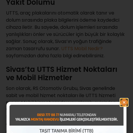
Yakıt Dolumu
UTTS, araç plakalarını otomatik olarak tanır ve
dolum sırasında plaka bilgilerini ödeme kaydedici
cihaza iletir. Bu sayede, dolum işlemleri sırasında
yanlışlıkları önler ve sürücüler için büyük bir kolaylık
sağlar. Sonuç olarak, Sivas’ın yoğun trafiğinde
zaman tasarrufu sunar.
UTTS Mobil Nedir?
sayfamızdan daha fazla bilgi edinebilirsiniz.
Sivas’ta UTTS Hizmet Noktaları
ve Mobil Hizmetler
Son olarak, RS Otomotiv Grubu, Sivas genelinde
sabit ve mobil hizmet noktaları ile UTTS hizmeti
sunar. Mobil hizmet randevusu alarak, evinizden
veya iş yerinizden ayrılmadan UTTS montaj ve
bakım hizmetlerinden yararlanın. Mobil hizmetlerin
avantajı, kullanıcıların zamanını verimli şekilde
değerlendirmelerini sağlar.