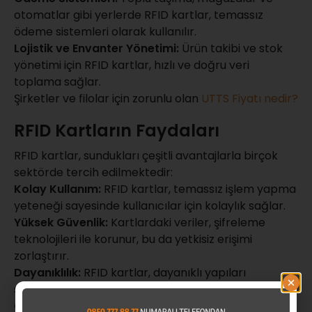
otomatlar gibi yerlerde RFID kartlar, temassız
ödeme sistemleri olarak kullanılır.
Lojistik ve Envanter Yönetimi:
Ürün takibi ve stok
yönetimi için RFID kartlar, hızlı ve doğru veri
toplama sağlar.
Şirketler ve filolar için zorunlu olan
UTTS Fiyatı nedir?
RFID Kartların Faydaları
RFID kartlar, sundukları çeşitli avantajlarla birçok
sektörde tercih edilmektedir:
Kolay Kullanım:
RFID kartlar, temassız işlem yapma
yeteneği sayesinde kullanıcılar için kolaylık sağlar.
Yüksek Güvenlik:
Kartlardaki veriler, şifreleme
teknolojileri ile korunur, bu da yetkisiz erişimi
zorlaştırır.
Dayanıklılık:
RFID kartlar, dayanıklı yapıları
sayesinde uzun süreli kullanım imkânı sunar.
Çok Yönlülük:
Farklı sektörlerdeki çeşitli