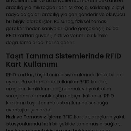
sinyallerini alır ve bu sinyalleri kart üzerindeki anten
aracılığıyla mikroçipe iletir. Mikroçip, sakladığı bilgiyi
radyo dalgaları aracılığıyla geri gönderir ve okuyucu
bu bilgiyi alarak işler. Bu süreç, fiziksel temas
gerektirmeden saniyeler içinde gerçekleşir, bu da
RFID kartları güvenli, hızlı ve verimli bir kimlik
doğrulama aracı haline getirir.
Taşıt Tanıma Sistemlerinde RFID
Kart Kullanımı
RFID kartlar, taşıt tanıma sistemlerinde kritik bir rol
oynar. Bu sistemlerde kullanılan RFID kartlar,
araçların kimliklerini doğrulamak ve yakıt alım
süreçlerini otomatikleştirmek için kullanılır. RFID
kartların taşıt tanıma sistemlerinde sunduğu
avantajlar şunlardır:
Hızlı ve Temassız İşlem:
RFID kartlar, araçların yakıt
istasyonlarında hızlı bir şekilde tanınmasını sağlar,
böylece manuel giriş ve uzun bekleme süreleri