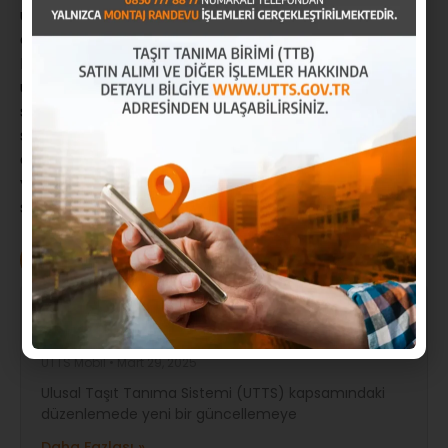
uygulamalarda kullanılabilme özelliği, RFID kartların
en büyük avantajlarından biridir.
RFID kartlar, taşıt tanıma sistemleri başta olmak
üzere birçok alanda devrim niteliğinde çözümler
sunar. Bu kartlar, hem güvenliği artırır hem de işlem
süreçlerini hızlandırarak operasyonel verimliliği
destekler. Taşıt tanıma sektöründe RFID kartların
yaygın kullanımı, hem kullanıcılar hem de hizmet
sağlayıcılar için büyük avantajlar sunmaktadır.
UTTS Mobil
Bireysel Araçlarda UTTS Taktırma
Zorunluluğu Kalktı!
UTTS Mobil
Mart 29, 2025
Ulusal Taşıt Tanıma Sistemi (UTTS) kapsamındaki
düzenlemede yeni bir güncellemeye
Daha Fazlası »