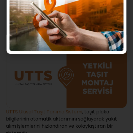
777 88 77
‘yi arayın veya UTTS mobil
sitesinden başvuru yapabilirsiniz.
Başvuru Yap
UTTS Ulusal Taşıt Tanıma Sistemi
, taşıt plaka
bilgilerinin otomatik aktarımını sağlayarak yakıt
alım işlemlerini hızlandıran ve kolaylaştıran bir