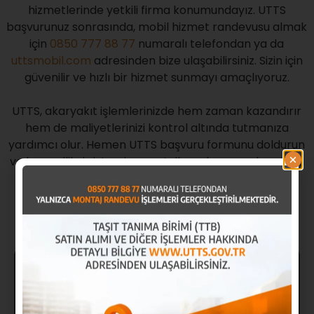
hizmetlerinde yetkili firma konumundayız. UTTS
başvurunuz sonrasında, mobil hizmet randevusu almak
için
0850 777 88 77
numaralı telefondan ya da
uttsmobil.com
adresinden bize ulaşabilirsiniz. Sizin için
güvenilir ve hızlı bir hizmet sunmayı amaçlıyoruz.
UTTS, akaryakıt işlemlerinizde hem zaman kazandırır
hem de maliyetlerinizi kontrol altında tutmanıza
yardımcı olur. Hemen UTTS başvuru formunu doldurun
ve bu yenilikçi sistemin avantajlarından yararlanmaya
başlayın!
Hemen
Başvuru Yap
Hemen montaj talebi oluşturmak için
0850