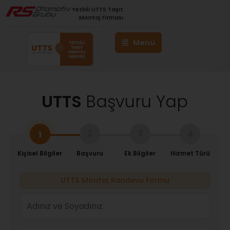
Yetkili UTTS Taşıt
Montaj Firması
UTTS
Başvuru Yap
2
3
4
1
Kişisel Bilgiler
Başvuru
Ek Bilgiler
Hizmet Türü
UTTS Montaj Randevu Formu