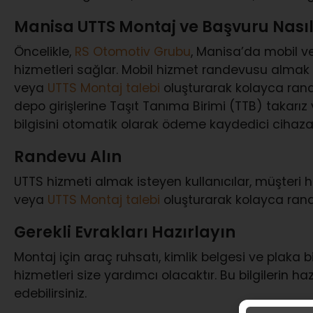
Manisa UTTS Montaj ve Başvuru Nasıl
Öncelikle,
RS Otomotiv Grubu
, Manisa’da mobil v
hizmetleri sağlar. Mobil hizmet randevusu almak 
veya
UTTS Montaj talebi
oluşturarak kolayca randev
depo girişlerine Taşıt Tanıma Birimi (TTB) takarız
bilgisini otomatik olarak ödeme kaydedici cihaza i
Randevu Alın
UTTS hizmeti almak isteyen kullanıcılar, müşteri hi
veya
UTTS Montaj talebi
oluşturarak kolayca rande
Gerekli Evrakları Hazırlayın
Montaj için araç ruhsatı, kimlik belgesi ve plaka bilg
hizmetleri size yardımcı olacaktır. Bu bilgilerin ha
edebilirsiniz.