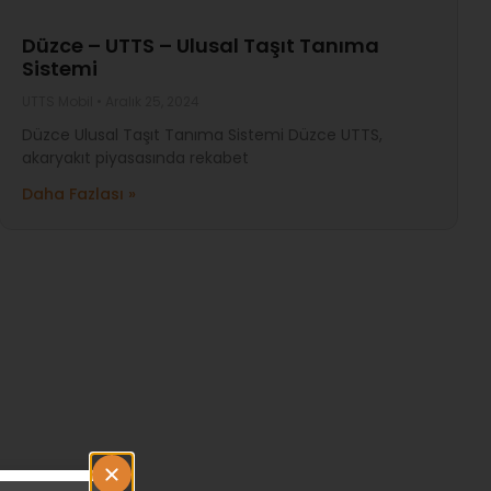
Düzce – UTTS – Ulusal Taşıt Tanıma
Sistemi
UTTS Mobil
Aralık 25, 2024
Düzce Ulusal Taşıt Tanıma Sistemi Düzce UTTS,
akaryakıt piyasasında rekabet
Daha Fazlası »