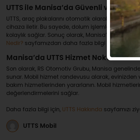
UTTS ile Manisa’da Güvenli ve Hızlı 
UTTS, araç plakalarını otomatik olarak tanır ve d
cihaza iletir. Bu sayede, dolum işlemleri sırasında 
kolaylık sağlar. Sonuç olarak, Manisa’nın yoğun 
Nedir?
sayfamızdan daha fazla bilgi edinebilirsini
Manisa’da UTTS Hizmet Noktaları ve 
Son olarak, RS Otomotiv Grubu, Manisa genelinde 
sunar. Mobil hizmet randevusu alarak, evinizden
bakım hizmetlerinden yararlanın. Mobil hizmetlerin
değerlendirmelerini sağlar.
Daha fazla bilgi için,
UTTS Hakkında
sayfamızı ziya
UTTS Mobil