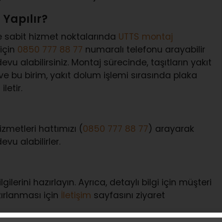
 Yapılır?
e sabit hizmet noktalarında
UTTS montaj
için
0850 777 88 77
numaralı telefonu arayabilir
u alabilirsiniz. Montaj sürecinde, taşıtların yakıt
 ve bu birim, yakıt dolum işlemi sırasında plaka
letir.
zmetleri hattımızı (
0850 777 88 77
) arayarak
vu alabilirler.
ilerini hazırlayın. Ayrıca, detaylı bilgi için müşteri
zırlanması için
İletişim
sayfasını ziyaret