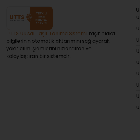
U
U
U
UTTS Ulusal Taşıt Tanıma Sistemi
, taşıt plaka
U
bilgilerinin otomatik aktarımını sağlayarak
yakıt alım işlemlerini hızlandıran ve
U
kolaylaştıran bir sistemdir.
U
U
U
U
U