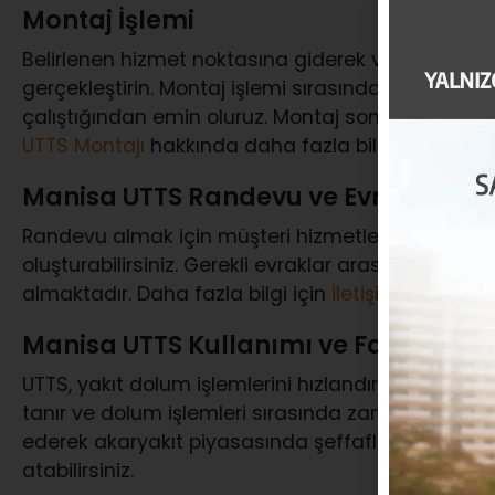
Montaj İşlemi
Belirlenen hizmet noktasına giderek veya mobil e
gerçekleştirin. Montaj işlemi sırasında, TTB’nin d
çalıştığından emin oluruz. Montaj sonrası, sistemi 
UTTS Montajı
hakkında daha fazla bilgi alabilirsini
Manisa UTTS Randevu ve Evrak İşleml
Randevu almak için müşteri hizmetleri (
0850 777
oluşturabilirsiniz. Gerekli evraklar arasında araç ru
almaktadır. Daha fazla bilgi için
İletişim
sayfamızı 
Manisa UTTS Kullanımı ve Faydaları
UTTS, yakıt dolum işlemlerini hızlandırır ve güvenli 
tanır ve dolum işlemleri sırasında zaman tasarruf
ederek akaryakıt piyasasında şeffaflık yaratır. Det
atabilirsiniz.