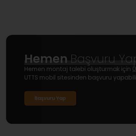
Hemen
Başvuru Ya
Hemen montaj talebi oluşturmak için
0
UTTS mobil sitesinden başvuru yapabilir
Başvuru Yap