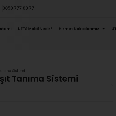
0850 777 88 77
istemi
UTTS Mobil Nedir?
Hizmet Noktalarımız
UT
Tanıma Sistemi
şıt Tanıma Sistemi