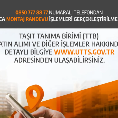
kiplerden hizmet alarak TTB montajını
oğru şekilde yerleştirildiğinden ve sistemin düzgün
test eder ve kullanım hakkında bilgi veririz.
Mobil
z.
eri
 88 77
) hattımızı arayın veya
UTTS Montaj talebi
hsatı, kimlik belgesi ve plaka bilgileri yer
ziyaret edebilirsiniz.
hale getirir. TTB, plaka bilgilerini otomatik olarak
u sağlar. Ayrıca, kayıt dışı ekonomi ile mücadele
aylı bilgi için
UTTS Hakkında
sayfamıza göz