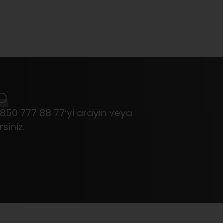
p
850 777 88 77
‘yi arayın veya
siniz.