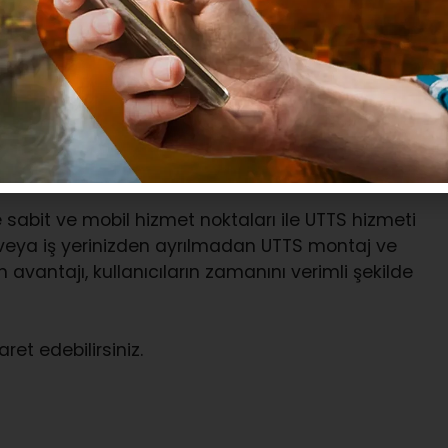
Yakıt Dolumu
olum sırasında plaka bilgilerini ödeme kaydedici
yanlışlıkları önler ve sürücüler için büyük bir
trafiğinde zaman tasarrufu sunar.
UTTS Mobil
z.
Mobil Hizmetler
sabit ve mobil hizmet noktaları ile UTTS hizmeti
 veya iş yerinizden ayrılmadan UTTS montaj ve
 avantajı, kullanıcıların zamanını verimli şekilde
ret edebilirsiniz.