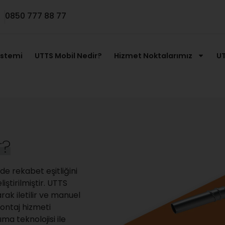
0850 777 88 77
istemi
UTTS Mobil Nedir?
Hizmet Noktalarımız
UT
r?
e rekabet eşitliğini
ştirilmiştir. UTTS
rak iletilir ve manuel
montaj hizmeti
ıma teknolojisi ile