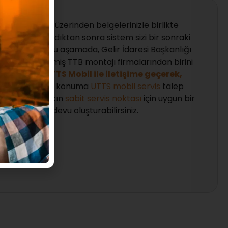
 UTTS portalı üzerinden belgelerinizle birlikte
uzu tamamladıktan sonra sistem sizi bir sonraki
önlendirir. Bu aşamada, Gelir İdaresi Başkanlığı
n yetkilendirilmiş TTB montajı firmalarından birini
iz gerekir.
UTTS Mobil ile iletişime geçerek,
ızın bulunduğu konuma
UTTS mobil servis
talep
eya size en yakın
sabit servis noktası
için uygun bir
güne randevu oluşturabilirsiniz.