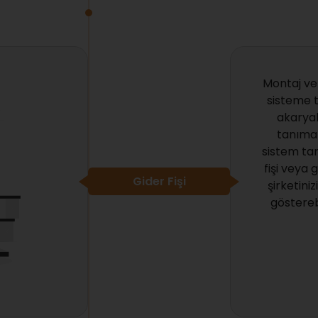
Montaj ve
sisteme 
akarya
tanıma 
sistem tar
fişi veya 
Gider Fişi
şirketin
gösterebi