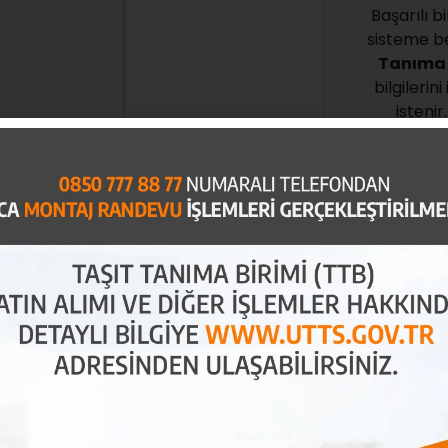
Başarılı 
sisteme b
Tanıma 
bilgileri
isteni
onaylanma
Belge Yükleme
eksik