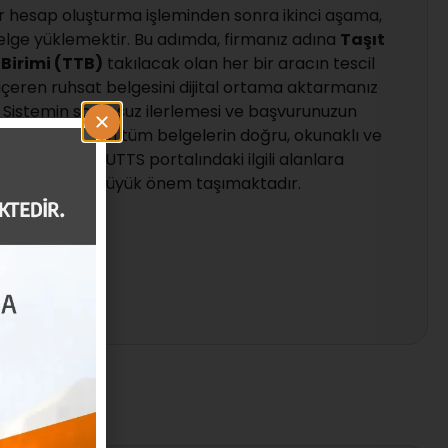
bir hesap oluşturma işleminden sonra ikinci aşama,
elge yüklemektir. Bu adımda, firmanız adına
Taşıt
Birimi (TTB)
takılacak olan her bir aracın tescil
ni içeren ruhsat belgesini dijital ortama aktarmanız
r. Sistemin sorunsuz ilerlemesi ve başvurunuzun
sı için, istenen tüm belgelerin doğru, okunaklı ve
siz bir şekilde UTTS portalındaki ilgili alanlara
yüklenmesi büyük önem taşımaktadır.