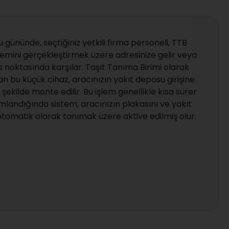
gününde, seçtiğiniz yetkili firma personeli, TTB
lemini gerçekleştirmek üzere adresinize gelir veya
vis noktasında karşılar. Taşıt Tanıma Birimi olarak
an bu küçük cihaz, aracınızın yakıt deposu girişine
r şekilde monte edilir. Bu işlem genellikle kısa sürer
landığında sistem, aracınızın plakasını ve yakıt
i otomatik olarak tanımak üzere aktive edilmiş olur.