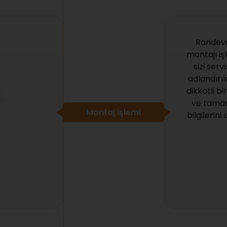
Randevu 
montajı iş
sizi ser
adlandırıl
dikkatli bi
ve tamam
Montaj İşlemi
bilgilerin