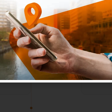
Online
başvurun
aşamaya y
tarafında
seçmen
aracın
Başvuru Sonrası
edebilir v