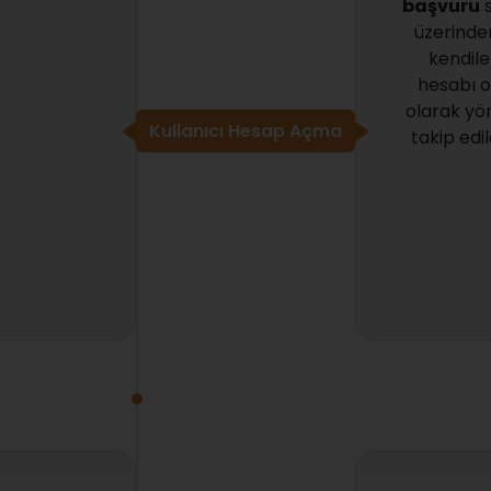
başvuru
s
üzerinden
kendile
hesabı o
olarak yön
Kullanıcı Hesap Açma
takip edi