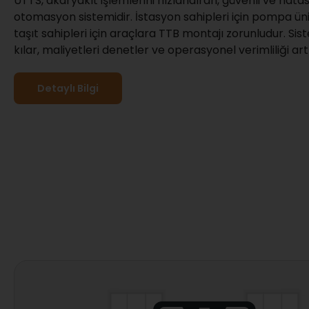
UTTS, akaryakıt işlemlerini hızlandıran, güvenli ve hatas
otomasyon sistemidir. İstasyon sahipleri için pompa ünit
taşıt sahipleri için araçlara TTB montajı zorunludur. Sist
kılar, maliyetleri denetler ve operasyonel verimliliği artı
Detaylı Bilgi