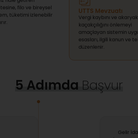
ız hale getiren
esine, filo ve bireysel
UTTS Mevzuatı
em, tüketimi izlenebilir
Vergi kaybını ve akaryak
rır.
kaçakçılığını önlemeyi
amaçlayan sistemin uy
esasları, ilgili kanun ve te
düzenlenir.
5 Adımda
Başvur
Gelir İd