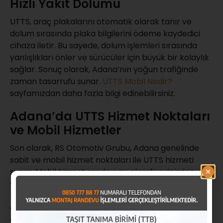
Hızlı Yakıt Dolumu
UTTS, araç plakalarını otomatik olarak tanır ve
dolum sırasında plaka bilgilerini ödeme kaydedici
cihaza iletir. Bu sayede, dolum işlemleri sırasında
yanlışlıkları önler ve sürücüler için büyük bir kolaylık
sağlar. Sonuç olarak, Adana’nın yoğun trafiğinde
zaman tasarrufu sunar.
UTTS Mobil Nedir?
sayfamızdan daha fazla bilgi edinebilirsiniz.
Adana’da UTTS Hizmet Noktaları
ve Mobil Hizmetler
Son olarak, RS Otomotiv Grubu, Adana genelinde
sabit ve mobil hizmet noktaları ile UTTS hizmeti
sunar. Mobil hizmet randevusu alarak, evinizden
veya iş yerinizden ayrılmadan UTTS montaj ve
bakım hizmetlerinden yararlanın. Mobil hizmetlerin
avantajı, kullanıcıların zamanını verimli şekilde
değerlendirmelerini sağlar.