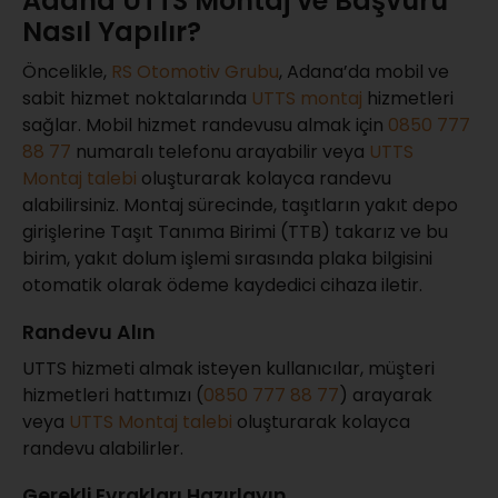
Adana UTTS Montaj ve Başvuru
Nasıl Yapılır?
Öncelikle,
RS Otomotiv Grubu
, Adana’da mobil ve
sabit hizmet noktalarında
UTTS montaj
hizmetleri
sağlar. Mobil hizmet randevusu almak için
0850 777
88 77
numaralı telefonu arayabilir veya
UTTS
Montaj talebi
oluşturarak kolayca randevu
alabilirsiniz. Montaj sürecinde, taşıtların yakıt depo
girişlerine Taşıt Tanıma Birimi (TTB) takarız ve bu
birim, yakıt dolum işlemi sırasında plaka bilgisini
otomatik olarak ödeme kaydedici cihaza iletir.
Randevu Alın
UTTS hizmeti almak isteyen kullanıcılar, müşteri
hizmetleri hattımızı (
0850 777 88 77
) arayarak
veya
UTTS Montaj talebi
oluşturarak kolayca
randevu alabilirler.
Gerekli Evrakları Hazırlayın