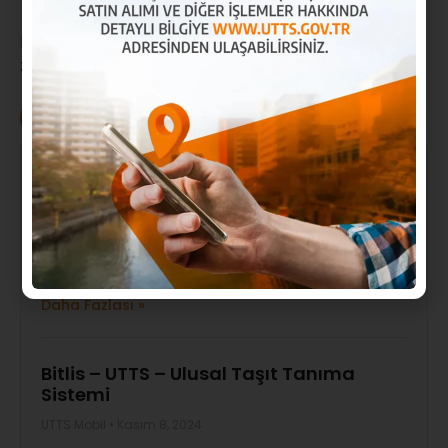
Daha fazla bilgi için,
UTTS Hakkında
sayfamızı
ziyaret edebilirsiniz.
UTTS Mobil
Yalova – UTTS – Ulusal Taşıt Tanıma
Sistemi
UTTS Mobil
Kasım 8, 2024
Yalova Ulusal Taşıt Tanıma Sistemi Yalova UTTS,
akaryakıt piyasasında rekabet
Daha Fazlası »
Bitlis – UTTS – Ulusal Taşıt Tanıma
Sistemi
UTTS Mobil
Kasım 8, 2024