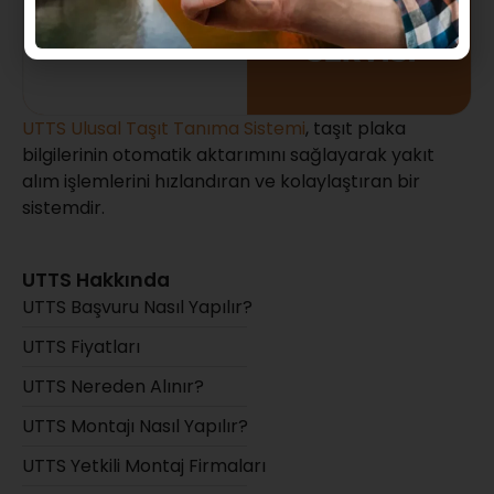
UTTS Ulusal Taşıt Tanıma Sistemi
, taşıt plaka
bilgilerinin otomatik aktarımını sağlayarak yakıt
alım işlemlerini hızlandıran ve kolaylaştıran bir
sistemdir.
UTTS Hakkında
UTTS Başvuru Nasıl Yapılır?
UTTS Fiyatları
UTTS Nereden Alınır?
UTTS Montajı Nasıl Yapılır?
UTTS Yetkili Montaj Firmaları