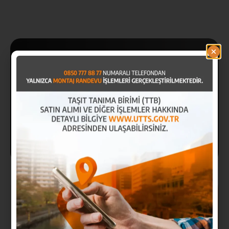
Hemen
Başvuru Yap
Hemen montaj talebi oluşturmak için
0850
777 88 77
‘yi arayın veya UTTS mobil
sitesinden başvuru yapabilirsiniz.
Başvuru Yap