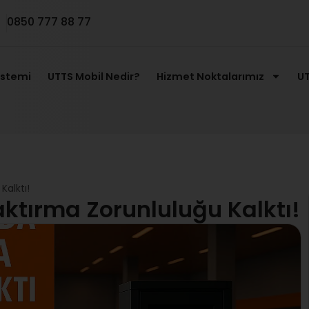
0850 777 88 77
istemi
UTTS Mobil Nedir?
Hizmet Noktalarımız
UT
Kalktı!
aktırma Zorunluluğu Kalktı!