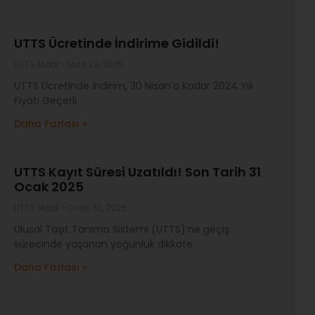
UTTS Ücretinde İndirime Gidildi!
UTTS Mobil
Mart 29, 2025
UTTS Ücretinde İndirim, 30 Nisan’a Kadar 2024 Yılı
Fiyatı Geçerli
Daha Fazlası »
UTTS Kayıt Süresi Uzatıldı! Son Tarih 31
Ocak 2025
UTTS Mobil
Ocak 30, 2025
Ulusal Taşıt Tanıma Sistemi (UTTS)‘ne geçiş
sürecinde yaşanan yoğunluk dikkate
Daha Fazlası »