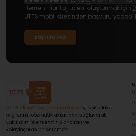
Hemen montaj talebi oluşturmak için
0
UTTS mobil sitesinden başvuru yapabilir
Başvuru Yap
U
U
U
UTTS Ulusal Taşıt Tanıma Sistemi
, taşıt plaka
U
bilgilerinin otomatik aktarımını sağlayarak
yakıt alım işlemlerini hızlandıran ve
U
kolaylaştıran bir sistemdir.
U