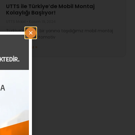
UTTS ile Türkiye’de Mobil Montaj
Kolaylığı Başlıyor!
UTTS Mobil
Kasım 19, 2024
Türkiye’nin dört bir yanına taşıdığımız mobil montaj
hizmetiyle RS Otomotiv
Daha Fazlası »