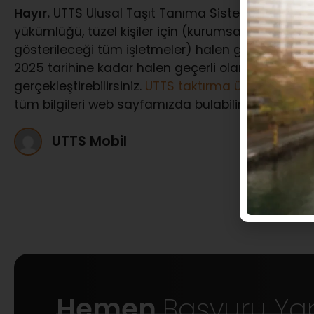
Hayır.
UTTS Ulusal Taşıt Tanıma Sistemi’ne TTB T
yükümlüğü, tüzel kişiler için (kurumsal firmalar, şir
gösterileceği tüm işletmeler) halen geçerliliğini 
2025 tarihine kadar halen geçerli olan şirketler iç
gerçekleştirebilirsiniz.
UTTS taktırma ücretleri,
UTTS
tüm bilgileri web sayfamızda bulabilirsiniz.
UTTS Mobil
Hemen
Başvuru Ya