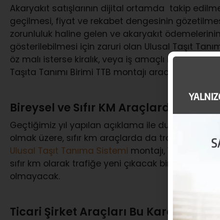
Akaryakıt satışlarının dijital ortamda takip edil
geçilmesi, fiyat ve rekabet dengesinin gözetilmesi
zorunluluk haline gelen ve akaryakıt ödemelerini
gösterilebilmesi için zaruri olan Ulusal Taşıt Tanım
öz malı isterse kiralık, veya iş amaçlı kullanıma
Taşıta Tanımı Birimi TTB montajı aracılığı ile uy
Bireysel ve Sıfır KM Araçlarda UTTS A
Geçtiğimiz yıl yapılan açıklama ile duyurulan ve 
olmak üzere, sıfır km araçlarda da trafiğe tescil
Ulusal Taşıt Tanıma Sistemi
montajı, 1 Temmuz 202
sıfır km olarak trafiğe yeni çıkacak bireysel ara
olmayacak.
Ticari Şirket Araçları Bu Karardan Et