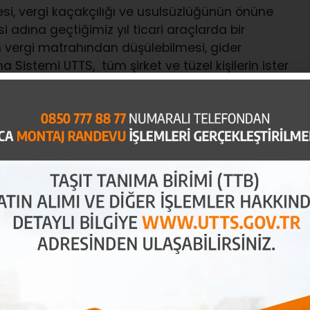
mesi, vergi kaçakçılığı ve usulsüzlüğünün önüne
 adına geçtiğimiz yıl ticari araçlarda bir
n vergi matrahından düşülebilmesi, gider
a Sistemi UTTS, tüm şirket ve tüzel kişilerin ister
 yönelik tüm araçlarda 30 Nisan 2025 tarihine kadar
gulanmak zorundu.
rtık Mecburi Değil
2025 yılı sonuna kadar başta bireysel araçlar
 kaydı öncesi zorunlu olacağı duyurulan
UTTS
5 tarihi itibarı ile mevcut bireysel araçlarda ve
çlarda yapılan düzenleme değişikliği ile mecbur
kileniyor mu?