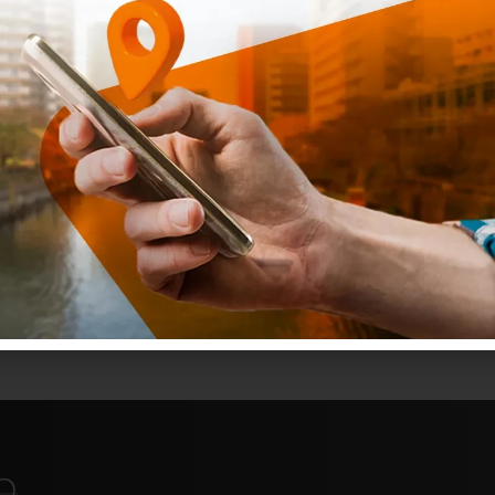
aşıt Tanıma Birimi montajı yaparak geçiş yapma
ket araçları, şahıs şirketi vb. akaryakıtın gider
koruyor.
UTTS Montaj Başvurusu
yaparak 30 Nisan
in bu zorunlu uygulamayı kolay ve hızlı bir şekilde
 yetkili montaj firmaları
ve
UTTS hakkında
diğer
p