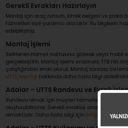
Gerekli Evrakları Hazırlayın
Montaj için araç ruhsatı, kimlik belgesi ve plaka bilg
hizmetleri size yardımcı olacaktır. Bu bilgilerin ha
edebilirsiniz.
Montaj İşlemi
Belirlenen hizmet noktasına giderek veya mobil e
gerçekleştirin. Montaj işlemi sırasında, TTB’nin d
çalıştığından emin oluruz. Montaj sonrası, sistemi 
UTTS Montajı
hakkında daha fazla bilgi alabilirsini
Adalar – UTTS Randevu ve Evrak İşle
Randevu almak için müşteri hizmetleri (
0850 777
oluşturabilirsiniz. Gerekli evraklar arasında araç ru
almaktadır. Daha fazla bilgi için
İletişim
sayfamızı 
Adalar – UTTS Kullanımı ve Faydalar