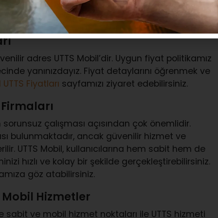
duğunu öğrenmek için
UTTS Zorunlu mu?
başlıklı
rı
enilir adres UTTS Mobil’dir. Uygun fiyat politikamız
recinde yanınızdayız. Fiyat detaylarını öğrenmek ve
 UTTS Fiyatları
sayfamızı ziyaret edebilirsiniz.
 Firmaları
 sorunsuz çalışması açısından çok önemlidir.
ası bulunmaktadır, ancak güvenilir hizmet ve
erilir. UTTS Mobil, kullanıcılarına hem sabit hem de
i hızlı ve kolay bir şekilde gerçekleştirebilirsiniz.
mıza göz atabilirsiniz.
 Mobil Hizmetler
 sabit ve mobil hizmet noktaları ile UTTS hizmeti