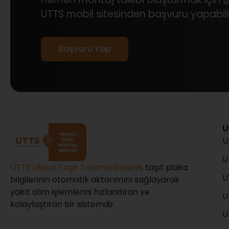
UTTS mobil sitesinden başvuru yapabilir
Başvuru Yap
U
U
U
UTTS Ulusal Taşıt Tanıma Sistemi
, taşıt plaka
U
bilgilerinin otomatik aktarımını sağlayarak
yakıt alım işlemlerini hızlandıran ve
U
kolaylaştıran bir sistemdir.
U