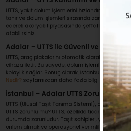
UTTS, yakıt dolum işlemlerini hızlandırır ve güvenli 
tanır ve dolum işlemleri sırasında zaman tasarruf
ederek akaryakıt piyasasında şeffaflık yaratır. Det
atabilirsiniz.
Adalar – UTTS ile Güvenli ve Hızlı Ya
UTTS, araç plakalarını otomatik olarak tanır ve d
cihaza iletir. Bu sayede, dolum işlemleri sırasında 
kolaylık sağlar. Sonuç olarak, İstanbul’un yoğun
Nedir?
sayfamızdan daha fazla bilgi alabilirsiniz.
İstanbul – Adalar UTTS Zorunlu mu?
UTTS (Ulusal Taşıt Tanıma Sistemi), araç sahipleri 
UTTS zorunlu mu? UTTS, özellikle ticari araçlar ve 
durumda zorunludur. Taşıt sahipleri, yakıt tüketim
önlem almak ve operasyonel verimliliği artırmak i