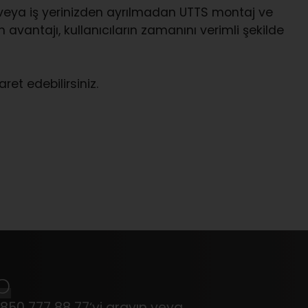
 veya iş yerinizden ayrılmadan UTTS montaj ve
 avantajı, kullanıcıların zamanını verimli şekilde
ret edebilirsiniz.
p
850 777 88 77
‘yi arayın veya