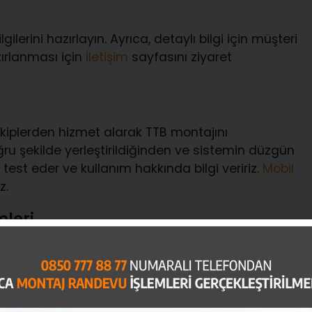
ilerini hazırlayın. Ayrıca, detaylı bilgi için müşteri
zırlanması için
İletişim
sayfasını ziyaret
kiplerden hizmet alarak TTB montajını
oğru şekilde yerleştirildiğinden ve sistemin düzgün
test eder ve kullanım hakkında bilgi veririz.
Mobil
z.
mleri
 88 77
) hattımızı arayın veya
UTTS Montaj talebi
hsatı, kimlik belgesi ve plaka bilgileri yer
ziyaret edebilirsiniz.
ı