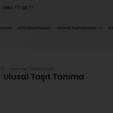
0850 777 88 77
istemi
UTTS Mobil Nedir?
Hizmet Noktalarımız
UT
TTS – Ulusal Taşıt Tanıma Sistemi
– Ulusal Taşıt Tanıma