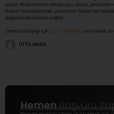
sunar. Mobil hizmet randevusu alarak, evinizden
bakım hizmetlerinden yararlanın. Mobil hizmetlerin
değerlendirmelerini sağlar.
Daha fazla bilgi için,
UTTS Hakkında
sayfamızı ziya
UTTS Mobil
Hemen
Başvuru Ya
Hemen montaj talebi oluşturmak için
0