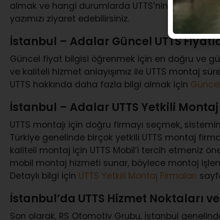
almak ve hangi durumlarda UTTS’nin zorunlu ol
yazımızı ziyaret edebilirsiniz.
İstanbul – Adalar Güncel UTTS Fiyatla
Güncel fiyat bilgisi öğrenmek için en doğru ve güv
ve kaliteli hizmet anlayışımız ile UTTS montaj sü
UTTS hakkında daha fazla bilgi almak için
Güncel
İstanbul – Adalar UTTS Yetkili Montaj
UTTS montajı için doğru firmayı seçmek, sistemin
Türkiye genelinde birçok yetkili UTTS montaj firm
kaliteli montaj için UTTS Mobil’i tercih etmeniz ön
mobil montaj hizmeti sunar, böylece montaj işleminiz
Detaylı bilgi için
UTTS Yetkili Montaj Firmaları
sayfa
İstanbul’da UTTS Hizmet Noktaları ve
Son olarak, RS Otomotiv Grubu, İstanbul genelinde