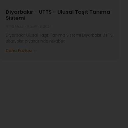
Diyarbakır – UTTS – Ulusal Taşıt Tanıma
Sistemi
UTTS Mobil
Kasım 8, 2024
Diyarbakır Ulusal Taşıt Tanıma Sistemi Diyarbakır UTTS,
akaryakıt piyasasında rekabet
Daha Fazlası »