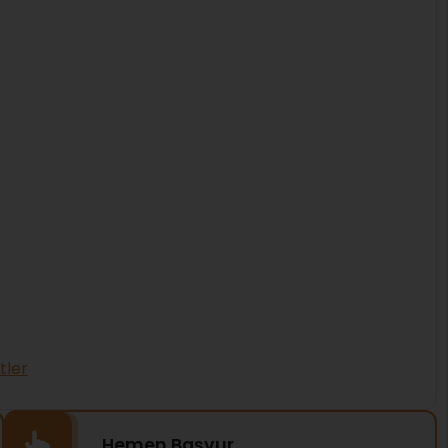
tler
Hemen Başvur