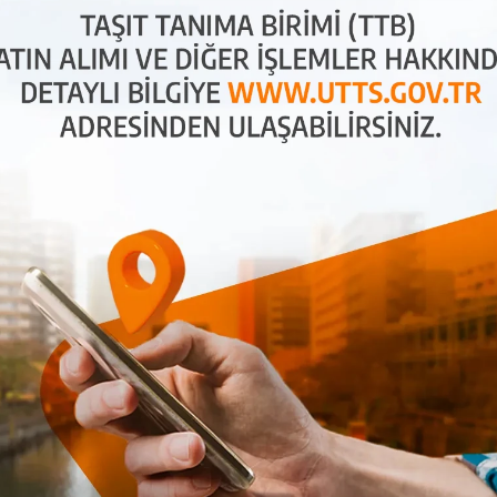
hale getirir. TTB, plaka bilgilerini otomatik olarak
u sağlar. Ayrıca, kayıt dışı ekonomi ile mücadele
aylı bilgi için
UTTS Hakkında
sayfamıza göz
kıt Dolumu
olum sırasında plaka bilgilerini ödeme kaydedici
yanlışlıkları önler ve sürücüler için büyük bir
 trafiğinde zaman tasarrufu sunar.
UTTS Mobil
için büyük kolaylık sağlayan bir sistemdir. Peki,
büyük filolar için önemli avantajlar sunar ve birçok
ini kontrol altına almak, kayıt dışı ekonomiye karşı
çin bu sistemi tercih etmektedir. Daha fazla bilgi