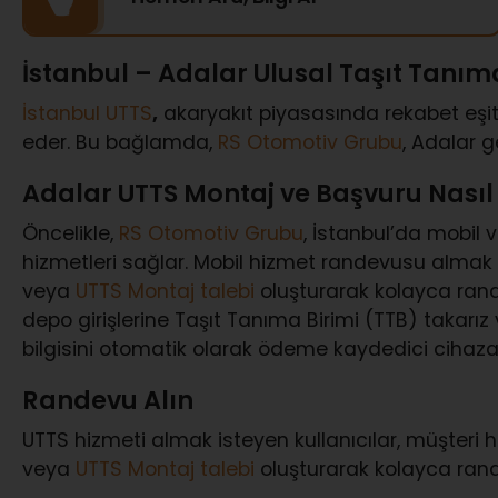
İstanbul – Adalar Ulusal Taşıt Tanım
İstanbul UTTS
,
akaryakıt piyasasında rekabet eşitl
eder. Bu bağlamda,
RS Otomotiv Grubu
, Adalar 
Adalar UTTS Montaj ve Başvuru Nasıl 
Öncelikle,
RS Otomotiv Grubu
, İstanbul’da mobil 
hizmetleri sağlar. Mobil hizmet randevusu almak 
veya
UTTS Montaj talebi
oluşturarak kolayca randev
depo girişlerine Taşıt Tanıma Birimi (TTB) takarız
bilgisini otomatik olarak ödeme kaydedici cihaza i
Randevu Alın
UTTS hizmeti almak isteyen kullanıcılar, müşteri hi
veya
UTTS Montaj talebi
oluşturarak kolayca rande