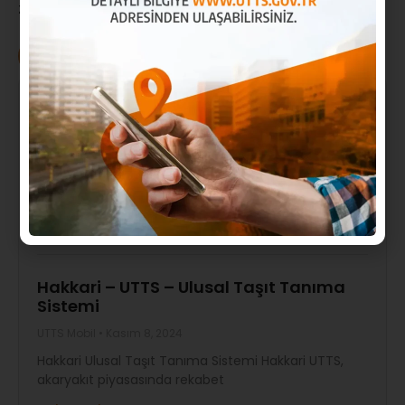
ziyaret edebilirsiniz.
UTTS Mobil
Mardin – UTTS – Ulusal Taşıt Tanıma
Sistemi
UTTS Mobil
Kasım 8, 2024
Mardin Ulusal Taşıt Tanıma Sistemi Mardin UTTS,
akaryakıt piyasasında rekabet
Daha Fazlası »
Hakkari – UTTS – Ulusal Taşıt Tanıma
Sistemi
UTTS Mobil
Kasım 8, 2024
Hakkari Ulusal Taşıt Tanıma Sistemi Hakkari UTTS,
akaryakıt piyasasında rekabet