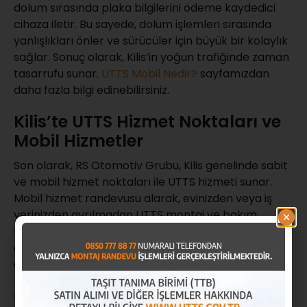
dolum sırasında plaka bilgilerini ödeme kaydedici
cihaza iletir. Bu sayede, dolum işlemleri sırasında
yanlışlıkları önler ve sürücüler için büyük bir kolaylık
sağlar. Sonuç olarak, Kilis’in yoğun trafiğinde zaman
tasarrufu sunar.
UTTS Mobil Nedir?
sayfamızdan
daha fazla bilgi edinebilirsiniz.
Kilis’te UTTS Hizmet Noktaları ve
Mobil Hizmetler
Son olarak, RS Otomotiv Grubu, Kilis genelinde sabit
ve mobil hizmet noktaları ile UTTS hizmeti sunar.
Mobil hizmet randevusu alarak, evinizden veya iş
yerinizden ayrılmadan UTTS montaj ve bakım
hizmetlerinden yararlanın. Mobil hizmetlerin
avantajı, kullanıcıların zamanını verimli şekilde
değerlendirmelerini sağlar.
Daha fazla bilgi için,
UTTS Hakkında
sayfamızı