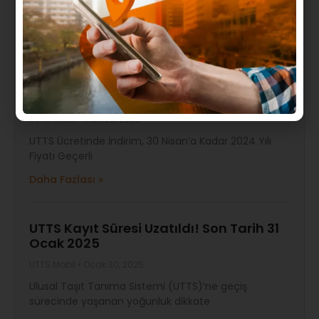
Ulusal Taşıt Tanıma Sistemi (UTTS) kapsamındaki
düzenlemede yeni bir güncellemeye
Daha Fazlası »
UTTS Ücretinde İndirime Gidildi!
UTTS Mobil
Mart 29, 2025
UTTS Ücretinde İndirim, 30 Nisan’a Kadar 2024 Yılı
Fiyatı Geçerli
Daha Fazlası »
UTTS Kayıt Süresi Uzatıldı! Son Tarih 31
Ocak 2025
UTTS Mobil
Ocak 30, 2025
Ulusal Taşıt Tanıma Sistemi (UTTS)‘ne geçiş
sürecinde yaşanan yoğunluk dikkate