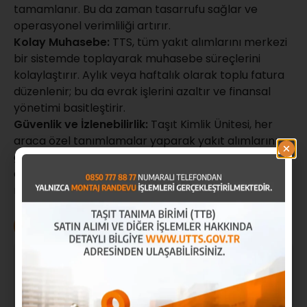
tamamlanır. Bu da zaman tasarrufu sağlar ve
operasyonel verimliliği artırır.
Kolay Muhasebe:
TTS, tüm yakıt alımlarını merkezi
bir sistemde toplayarak muhasebe süreçlerini
kolaylaştırır. Aylık veya haftalık olarak toplu fatura
düzenlenir; bu da evrak işlerini azaltır ve finansal
yönetimi basitleştirir.
Güvenlik ve İzlenebilirlik:
Taşıt Kimlik Ünitesi, her
araca özel tanımlamalar yaparak yakıt alımlarını
güvence altına alır. Aynı zamanda, tüm yakıt
alımları izlenebilir hale gelir ve bu da hırsızlık gibi
riskleri minimize eder.
UTTS Mobil
Bireysel Araçlarda UTTS Taktırma
Zorunluluğu Kalktı!
UTTS Mobil
Mart 29, 2025