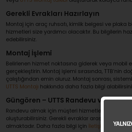
Gerekli Evrakları Hazırlayın
Montaj için araç ruhsatı, kimlik belgesi ve plaka bilg
hizmetleri size yardımcı olacaktır. Bu bilgilerin ha
edebilirsiniz.
Montaj İşlemi
Belirlenen hizmet noktasına giderek veya mobil e
gerçekleştirin. Montaj işlemi sırasında, TTB’nin d
çalıştığından emin oluruz. Montaj sonrası, sistemi 
UTTS Montajı
hakkında daha fazla bilgi alabilirsini
Güngören – UTTS Randevu ve Evrak İş
Randevu almak için müşteri hizmetleri (
0850 777
oluşturabilirsiniz. Gerekli evraklar arasında araç ru
almaktadır. Daha fazla bilgi için
İletişim
sayfamızı 