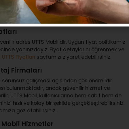
çin bu sistemi tercih etmektedir. Daha fazla bilgi
duğunu öğrenmek için
UTTS Zorunlu mu?
başlıklı
tları
enilir adres UTTS Mobil’dir. Uygun fiyat politikamız
recinde yanınızdayız. Fiyat detaylarını öğrenmek ve
 UTTS Fiyatları
sayfamızı ziyaret edebilirsiniz.
taj Firmaları
 sorunsuz çalışması açısından çok önemlidir.
ası bulunmaktadır, ancak güvenilir hizmet ve
erilir. UTTS Mobil, kullanıcılarına hem sabit hem de
i hızlı ve kolay bir şekilde gerçekleştirebilirsiniz.
mıza göz atabilirsiniz.
 Mobil Hizmetler