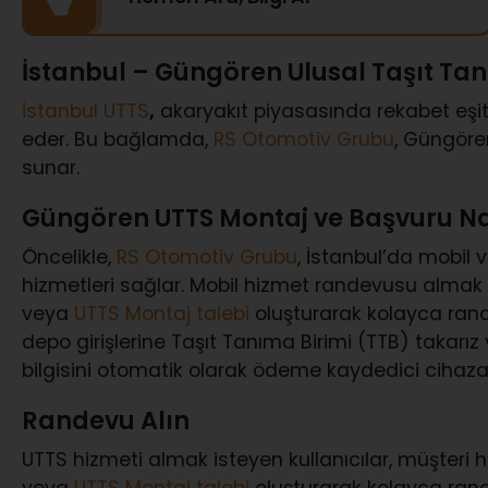
İstanbul – Güngören Ulusal Taşıt Ta
İstanbul UTTS
,
akaryakıt piyasasında rekabet eşitl
eder. Bu bağlamda,
RS Otomotiv Grubu
, Güngöre
sunar.
Güngören UTTS Montaj ve Başvuru Nas
Öncelikle,
RS Otomotiv Grubu
, İstanbul’da mobil 
hizmetleri sağlar. Mobil hizmet randevusu almak 
veya
UTTS Montaj talebi
oluşturarak kolayca randev
depo girişlerine Taşıt Tanıma Birimi (TTB) takarız
bilgisini otomatik olarak ödeme kaydedici cihaza i
Randevu Alın
UTTS hizmeti almak isteyen kullanıcılar, müşteri hi
veya
UTTS Montaj talebi
oluşturarak kolayca rande