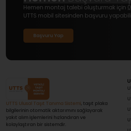
Hemen montaj talebi oluşturmak için
0
UTTS mobil sitesinden başvuru yapabilir
Başvuru Yap
U
U
U
UTTS Ulusal Taşıt Tanıma Sistemi
, taşıt plaka
U
bilgilerinin otomatik aktarımını sağlayarak
yakıt alım işlemlerini hızlandıran ve
U
kolaylaştıran bir sistemdir.
U