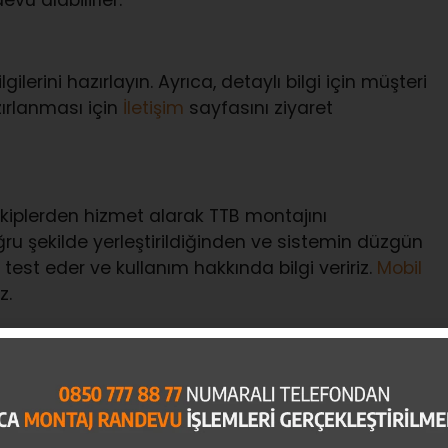
ilerini hazırlayın. Ayrıca, detaylı bilgi için müşteri
zırlanması için
İletişim
sayfasını ziyaret
kiplerden hizmet alarak TTB montajını
oğru şekilde yerleştirildiğinden ve sistemin düzgün
test eder ve kullanım hakkında bilgi veririz.
Mobil
z.
lemleri
 88 77
) hattımızı arayın veya
UTTS Montaj talebi
hsatı, kimlik belgesi ve plaka bilgileri yer
ziyaret edebilirsiniz.