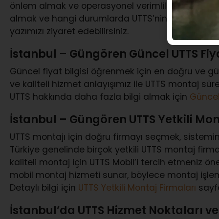
önlem almak ve operasyonel verimliliği artırmak i
almak ve hangi durumlarda UTTS’nin zorunlu ol
yazımızı ziyaret edebilirsiniz.
İstanbul – Güngören Güncel UTTS Fiya
Güncel fiyat bilgisi öğrenmek için en doğru ve güv
ve kaliteli hizmet anlayışımız ile UTTS montaj sü
UTTS hakkında daha fazla bilgi almak için
Güncel
İstanbul – Güngören UTTS Yetkili Mon
UTTS montajı için doğru firmayı seçmek, sistemin
Türkiye genelinde birçok yetkili UTTS montaj firm
kaliteli montaj için UTTS Mobil’i tercih etmeniz ön
mobil montaj hizmeti sunar, böylece montaj işleminiz
Detaylı bilgi için
UTTS Yetkili Montaj Firmaları
sayfa
İstanbul’da UTTS Hizmet Noktaları ve