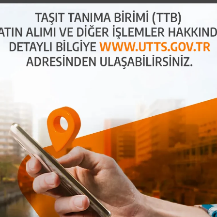
ları
hale getirir. TTB, plaka bilgilerini otomatik olarak
u sağlar. Ayrıca, kayıt dışı ekonomi ile mücadele
aylı bilgi için
UTTS Hakkında
sayfamıza göz
 Yakıt Dolumu
olum sırasında plaka bilgilerini ödeme kaydedici
yanlışlıkları önler ve sürücüler için büyük bir
 trafiğinde zaman tasarrufu sunar.
UTTS Mobil
u?
için büyük kolaylık sağlayan bir sistemdir. Peki,
büyük filolar için önemli avantajlar sunar ve birçok
ini kontrol altına almak, kayıt dışı ekonomiye karşı