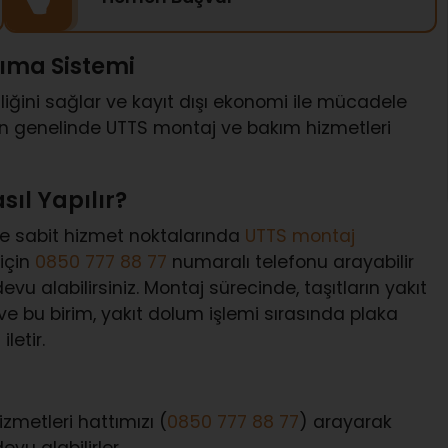
nıma Sistemi
iğini sağlar ve kayıt dışı ekonomi ile mücadele
n genelinde UTTS montaj ve bakım hizmetleri
ıl Yapılır?
ve sabit hizmet noktalarında
UTTS montaj
için
0850 777 88 77
numaralı telefonu arayabilir
u alabilirsiniz. Montaj sürecinde, taşıtların yakıt
 ve bu birim, yakıt dolum işlemi sırasında plaka
letir.
zmetleri hattımızı (
0850 777 88 77
) arayarak
vu alabilirler.