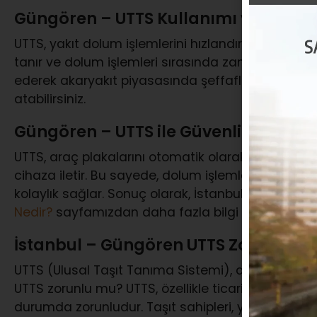
Güngören – UTTS Kullanımı ve Fayda
UTTS, yakıt dolum işlemlerini hızlandırır ve güvenli 
tanır ve dolum işlemleri sırasında zaman tasarruf
ederek akaryakıt piyasasında şeffaflık yaratır. Det
atabilirsiniz.
Güngören – UTTS ile Güvenli ve Hızlı
UTTS, araç plakalarını otomatik olarak tanır ve d
cihaza iletir. Bu sayede, dolum işlemleri sırasında 
kolaylık sağlar. Sonuç olarak, İstanbul’un yoğun
Nedir?
sayfamızdan daha fazla bilgi alabilirsiniz.
İstanbul – Güngören UTTS Zorunlu m
UTTS (Ulusal Taşıt Tanıma Sistemi), araç sahipleri 
UTTS zorunlu mu? UTTS, özellikle ticari araçlar ve 
durumda zorunludur. Taşıt sahipleri, yakıt tüketim