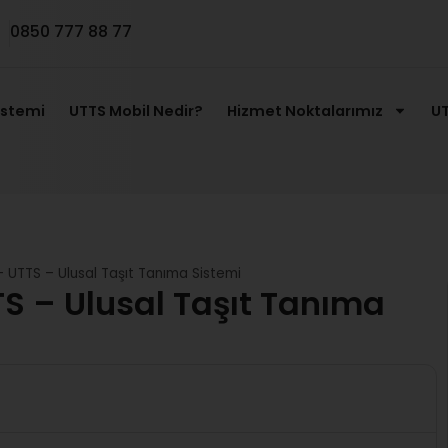
0850 777 88 77
istemi
UTTS Mobil Nedir?
Hizmet Noktalarımız
UT
 UTTS – Ulusal Taşıt Tanıma Sistemi
S – Ulusal Taşıt Tanıma