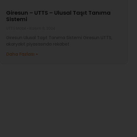
Giresun – UTTS – Ulusal Taşıt Tanıma
Sistemi
UTTS Mobil
Kasım 8, 2024
Giresun Ulusal Taşıt Tanıma Sistemi Giresun UTTS,
akaryakıt piyasasında rekabet
Daha Fazlası »