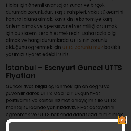
filolar için önemli avantajlar sunar ve birçok
durumda zorunludur. Taşıt sahipleri, yakıt tüketimini
kontrol altına almak, kayıt dışı ekonomiye karşı
önlem almak ve operasyonel verimliliği artırmak
için bu sistemi tercih etmektedir. Daha fazla bilgi
almak ve hangi durumlarda UTTS’nin zorunlu
olduğunu öğrenmek için
UTTS Zorunlu mu?
başlıklı
yazımızı ziyaret edebilirsiniz.
İstanbul – Esenyurt Güncel UTTS
Fiyatları
Güncel fiyat bilgisi öğrenmek için en doğru ve
güvenilir adres UTTS Mobil’dir. Uygun fiyat
politikamız ve kaliteli hizmet anlayışımız ile UTTS
montaj sürecinde yanınızdayız. Fiyat detaylarını
öğrenmek ve UTTS hakkında daha fazla bilgi almak
için
Güncel UTTS Fiyatları
sayfamızı ziyaret
edebilirsiniz.