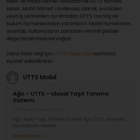
sabit ve mobil hizmet noktaları ile UTTS hizmeti
sunar. Mobil hizmet randevusu alarak, evinizden
veya iş yerinizden ayrılmadan UTTS montaj ve
bakım hizmetlerinden yararlanın. Mobil hizmetlerin
avantajı, kullanıcıların zamanını verimli şekilde
değerlendirmelerini sağlar.
Daha fazla bilgi için,
UTTS Hakkında
sayfamızı
ziyaret edebilirsiniz.
UTTS Mobil
Ağrı – UTTS – Ulusal Taşıt Tanıma
Sistemi
UTTS Mobil
Kasım 8, 2024
Ağrı Ulusal Taşıt Tanıma Sistemi Ağrı UTTS, akaryakıt
piyasasında rekabet
Daha Fazlası »