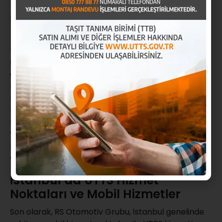
İstanbul – Esenyurt UTTS Yetkili
Montaj Firmaları
UTTS montajı için doğru firmayı seçmek, sistemin
sorunsuz çalışması açısından çok önemlidir. Türkiye
genelinde birçok yetkili UTTS montaj firması
bulunmaktadır, ancak güvenilir hizmet ve kaliteli
montaj için UTTS Mobil’i tercih etmeniz önerilir. UTTS
Mobil, kullanıcılarına hem sabit hem de mobil
montaj hizmeti sunar, böylece montaj işleminizi hızlı
ve kolay bir şekilde gerçekleştirebilirsiniz. Detaylı
bilgi için
UTTS Yetkili Montaj Firmaları
sayfamıza göz
atabilirsiniz.
İstanbul’da UTTS Hizmet
Noktaları ve Mobil Hizmetler
Son olarak, RS Otomotiv Grubu, İstanbul genelinde