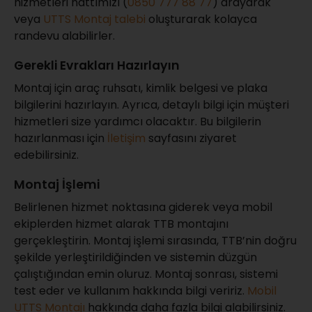
hizmetleri hattımızı (
0850 777 88 77
) arayarak
veya
UTTS Montaj talebi
oluşturarak kolayca
randevu alabilirler.
Gerekli Evrakları Hazırlayın
Montaj için araç ruhsatı, kimlik belgesi ve plaka
bilgilerini hazırlayın. Ayrıca, detaylı bilgi için müşteri
hizmetleri size yardımcı olacaktır. Bu bilgilerin
hazırlanması için
İletişim
sayfasını ziyaret
edebilirsiniz.
Montaj İşlemi
Belirlenen hizmet noktasına giderek veya mobil
ekiplerden hizmet alarak TTB montajını
gerçekleştirin. Montaj işlemi sırasında, TTB’nin doğru
şekilde yerleştirildiğinden ve sistemin düzgün
çalıştığından emin oluruz. Montaj sonrası, sistemi
test eder ve kullanım hakkında bilgi veririz.
Mobil
UTTS Montajı
hakkında daha fazla bilgi alabilirsiniz.