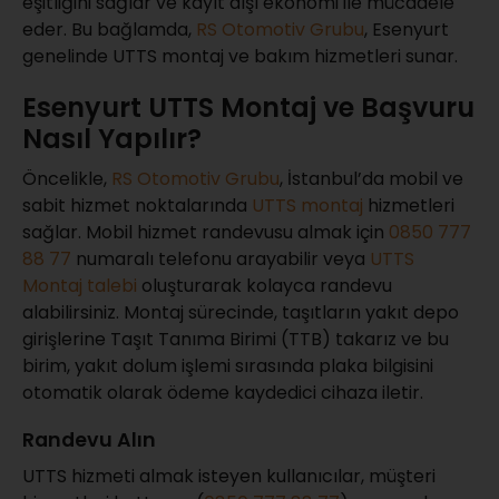
eşitliğini sağlar ve kayıt dışı ekonomi ile mücadele
eder. Bu bağlamda,
RS Otomotiv Grubu
, Esenyurt
genelinde UTTS montaj ve bakım hizmetleri sunar.
Esenyurt UTTS Montaj ve Başvuru
Nasıl Yapılır?
Öncelikle,
RS Otomotiv Grubu
, İstanbul’da mobil ve
sabit hizmet noktalarında
UTTS montaj
hizmetleri
sağlar. Mobil hizmet randevusu almak için
0850 777
88 77
numaralı telefonu arayabilir veya
UTTS
Montaj talebi
oluşturarak kolayca randevu
alabilirsiniz. Montaj sürecinde, taşıtların yakıt depo
girişlerine Taşıt Tanıma Birimi (TTB) takarız ve bu
birim, yakıt dolum işlemi sırasında plaka bilgisini
otomatik olarak ödeme kaydedici cihaza iletir.
Randevu Alın
UTTS hizmeti almak isteyen kullanıcılar, müşteri