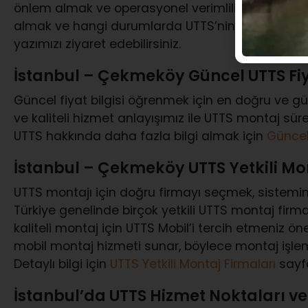
önlem almak ve operasyonel verimliliği artırmak i
almak ve hangi durumlarda UTTS’nin zorunlu ol
yazımızı ziyaret edebilirsiniz.
İstanbul – Çekmeköy Güncel UTTS Fiy
Güncel fiyat bilgisi öğrenmek için en doğru ve güv
ve kaliteli hizmet anlayışımız ile UTTS montaj sü
UTTS hakkında daha fazla bilgi almak için
Güncel
İstanbul – Çekmeköy UTTS Yetkili Mo
UTTS montajı için doğru firmayı seçmek, sistemin
Türkiye genelinde birçok yetkili UTTS montaj firm
kaliteli montaj için UTTS Mobil’i tercih etmeniz ön
mobil montaj hizmeti sunar, böylece montaj işleminiz
Detaylı bilgi için
UTTS Yetkili Montaj Firmaları
sayfa
İstanbul’da UTTS Hizmet Noktaları ve