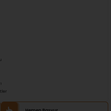
u
ı
tler
Hemen Başvur