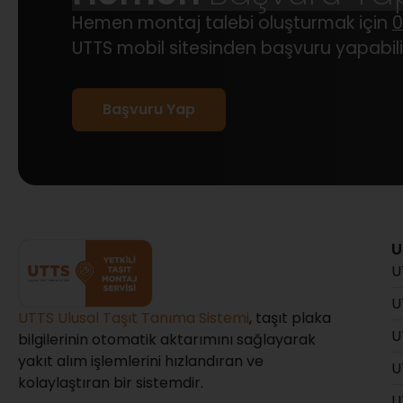
Hemen montaj talebi oluşturmak için
0
UTTS mobil sitesinden başvuru yapabilir
Başvuru Yap
U
U
U
UTTS Ulusal Taşıt Tanıma Sistemi
, taşıt plaka
U
bilgilerinin otomatik aktarımını sağlayarak
yakıt alım işlemlerini hızlandıran ve
U
kolaylaştıran bir sistemdir.
U