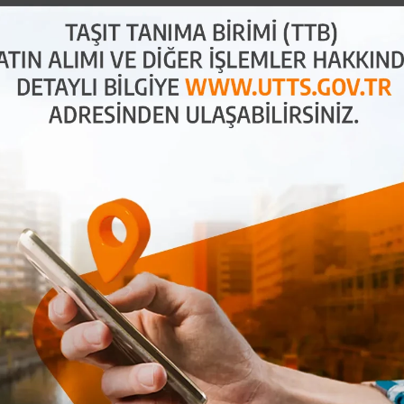
ları
hale getirir. TTB, plaka bilgilerini otomatik olarak
u sağlar. Ayrıca, kayıt dışı ekonomi ile mücadele
aylı bilgi için
UTTS Hakkında
sayfamıza göz
 Yakıt Dolumu
olum sırasında plaka bilgilerini ödeme kaydedici
yanlışlıkları önler ve sürücüler için büyük bir
 trafiğinde zaman tasarrufu sunar.
UTTS Mobil
mu?
için büyük kolaylık sağlayan bir sistemdir. Peki,
büyük filolar için önemli avantajlar sunar ve birçok
ini kontrol altına almak, kayıt dışı ekonomiye karşı