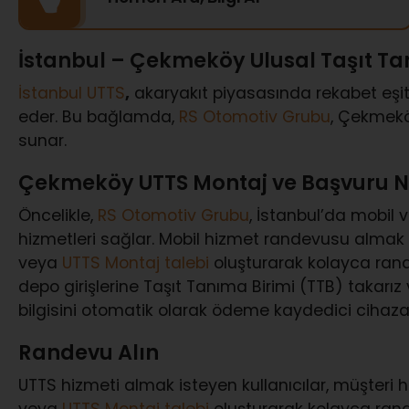
İstanbul – Çekmeköy Ulusal Taşıt Ta
İstanbul UTTS
,
akaryakıt piyasasında rekabet eşitl
eder. Bu bağlamda,
RS Otomotiv Grubu
, Çekmekö
sunar.
Çekmeköy UTTS Montaj ve Başvuru Na
Öncelikle,
RS Otomotiv Grubu
, İstanbul’da mobil 
hizmetleri sağlar. Mobil hizmet randevusu almak 
veya
UTTS Montaj talebi
oluşturarak kolayca randev
depo girişlerine Taşıt Tanıma Birimi (TTB) takarız
bilgisini otomatik olarak ödeme kaydedici cihaza i
Randevu Alın
UTTS hizmeti almak isteyen kullanıcılar, müşteri hi
veya
UTTS Montaj talebi
oluşturarak kolayca rande