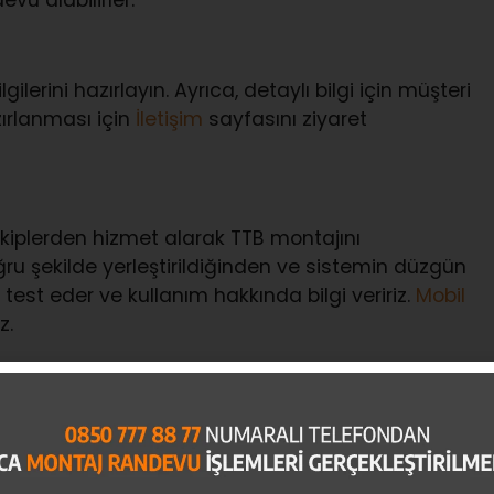
ilerini hazırlayın. Ayrıca, detaylı bilgi için müşteri
zırlanması için
İletişim
sayfasını ziyaret
kiplerden hizmet alarak TTB montajını
oğru şekilde yerleştirildiğinden ve sistemin düzgün
test eder ve kullanım hakkında bilgi veririz.
Mobil
z.
şlemleri
 88 77
) hattımızı arayın veya
UTTS Montaj talebi
hsatı, kimlik belgesi ve plaka bilgileri yer
ziyaret edebilirsiniz.