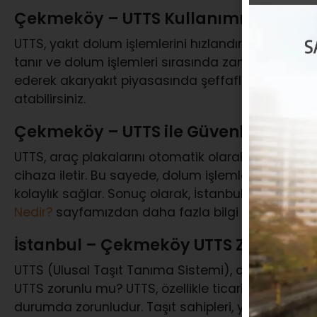
Çekmeköy – UTTS Kullanımı ve Fayda
UTTS, yakıt dolum işlemlerini hızlandırır ve güvenli 
tanır ve dolum işlemleri sırasında zaman tasarruf
ederek akaryakıt piyasasında şeffaflık yaratır. Det
atabilirsiniz.
Çekmeköy – UTTS ile Güvenli ve Hızlı
UTTS, araç plakalarını otomatik olarak tanır ve d
cihaza iletir. Bu sayede, dolum işlemleri sırasında 
kolaylık sağlar. Sonuç olarak, İstanbul’un yoğun
Nedir?
sayfamızdan daha fazla bilgi alabilirsiniz.
İstanbul – Çekmeköy UTTS Zorunlu 
UTTS (Ulusal Taşıt Tanıma Sistemi), araç sahipleri 
UTTS zorunlu mu? UTTS, özellikle ticari araçlar ve 
durumda zorunludur. Taşıt sahipleri, yakıt tüketim