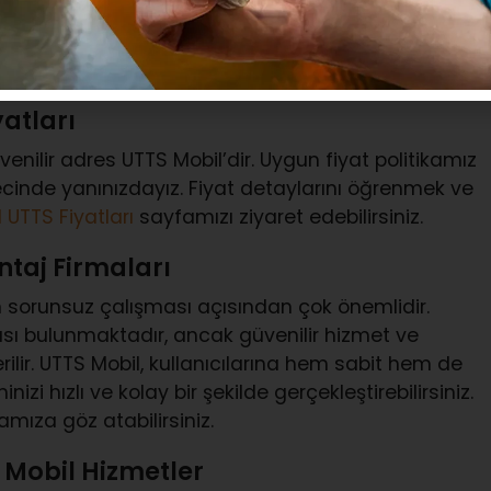
çin bu sistemi tercih etmektedir. Daha fazla bilgi
duğunu öğrenmek için
UTTS Zorunlu mu?
başlıklı
atları
enilir adres UTTS Mobil’dir. Uygun fiyat politikamız
recinde yanınızdayız. Fiyat detaylarını öğrenmek ve
 UTTS Fiyatları
sayfamızı ziyaret edebilirsiniz.
ntaj Firmaları
 sorunsuz çalışması açısından çok önemlidir.
ası bulunmaktadır, ancak güvenilir hizmet ve
erilir. UTTS Mobil, kullanıcılarına hem sabit hem de
i hızlı ve kolay bir şekilde gerçekleştirebilirsiniz.
mıza göz atabilirsiniz.
 Mobil Hizmetler