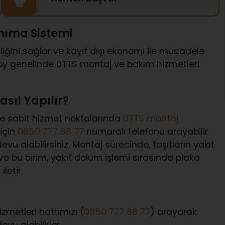
nıma Sistemi
iğini sağlar ve kayıt dışı ekonomi ile mücadele
y genelinde UTTS montaj ve bakım hizmetleri
sıl Yapılır?
ve sabit hizmet noktalarında
UTTS montaj
için
0850 777 88 77
numaralı telefonu arayabilir
u alabilirsiniz. Montaj sürecinde, taşıtların yakıt
 ve bu birim, yakıt dolum işlemi sırasında plaka
letir.
zmetleri hattımızı (
0850 777 88 77
) arayarak
vu alabilirler.