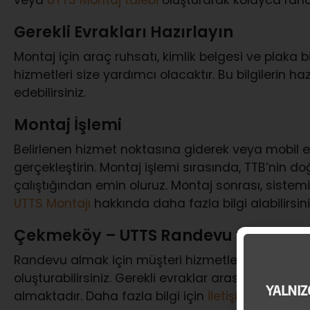
Gerekli Evrakları Hazırlayın
Montaj için araç ruhsatı, kimlik belgesi ve plaka bilg
hizmetleri size yardımcı olacaktır. Bu bilgilerin ha
edebilirsiniz.
Montaj İşlemi
Belirlenen hizmet noktasına giderek veya mobil e
gerçekleştirin. Montaj işlemi sırasında, TTB’nin d
çalıştığından emin oluruz. Montaj sonrası, sistemi 
UTTS Montajı
hakkında daha fazla bilgi alabilirsini
Çekmeköy – UTTS Randevu ve Evrak İ
Randevu almak için müşteri hizmetleri (
0850 777
oluşturabilirsiniz. Gerekli evraklar arasında araç ru
almaktadır. Daha fazla bilgi için
İletişim
sayfamızı 