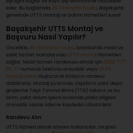
eşitliğini sağlar ve kayıt dışı ekonomi ile mücadele
eder. Bu bağlamda,
RS Otomotiv Grubu
, Başakşehir
genelinde UTTS montaj ve bakım hizmetleri sunar.
Başakşehir UTTS Montaj ve
Başvuru Nasıl Yapılır?
Öncelikle,
RS Otomotiv Grubu
, İstanbul’da mobil ve
sabit hizmet noktalarında
UTTS montaj
hizmetleri
sağlar. Mobil hizmet randevusu almak için
0850 777
88 77
numaralı telefonu arayabilir veya
UTTS
Montaj talebi
oluşturarak kolayca randevu
alabilirsiniz. Montaj sürecinde, taşıtların yakıt depo
girişlerine Taşıt Tanıma Birimi (TTB) takarız ve bu
birim, yakıt dolum işlemi sırasında plaka bilgisini
otomatik olarak ödeme kaydedici cihaza iletir.
Randevu Alın
UTTS hizmeti almak isteyen kullanıcılar, müşteri