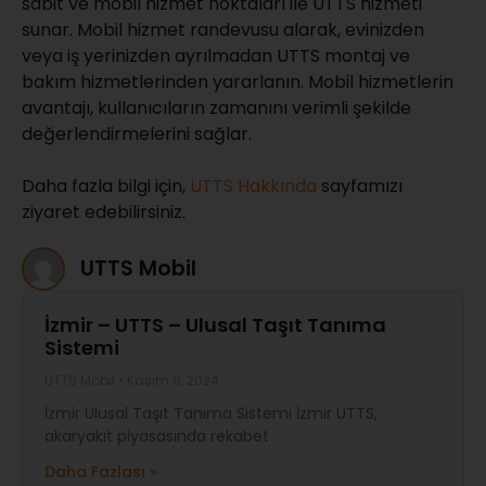
sabit ve mobil hizmet noktaları ile UTTS hizmeti
sunar. Mobil hizmet randevusu alarak, evinizden
veya iş yerinizden ayrılmadan UTTS montaj ve
bakım hizmetlerinden yararlanın. Mobil hizmetlerin
avantajı, kullanıcıların zamanını verimli şekilde
değerlendirmelerini sağlar.
Daha fazla bilgi için,
UTTS Hakkında
sayfamızı
ziyaret edebilirsiniz.
UTTS Mobil
İzmir – UTTS – Ulusal Taşıt Tanıma
Sistemi
UTTS Mobil
Kasım 8, 2024
İzmir Ulusal Taşıt Tanıma Sistemi İzmir UTTS,
akaryakıt piyasasında rekabet
Daha Fazlası »