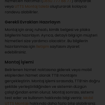
hizmetleri hattımızı (
0850 777 88 77
) arayarak
veya
UTTS Montaj talebi
oluşturarak kolayca
randevu alabilirler.
Gerekli Evrakları Hazırlayın
Montaj için araç ruhsatı, kimlik belgesi ve plaka
bilgilerini hazırlayın. Ayrıca, detaylı bilgi için müşteri
hizmetleri size yardımcı olacaktır. Bu bilgilerin
hazırlanması için
İletişim
sayfasını ziyaret
edebilirsiniz.
Montaj İşlemi
Belirlenen hizmet noktasına giderek veya mobil
ekiplerden hizmet alarak TTB montajını
gerçekleştirin. Montaj işlemi sırasında, TTB’nin doğru
şekilde yerleştirildiğinden ve sistemin düzgün
çalıştığından emin oluruz. Montaj sonrası, sistemi
test eder ve kullanım hakkında bilgi veririz.
Mobil
UTTS Montajı
hakkında daha fazla bilgi alabilirsiniz.