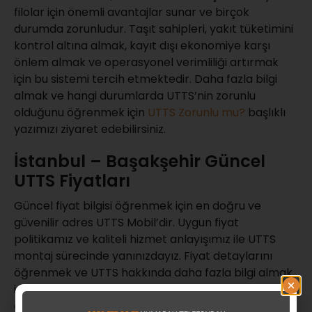
filolar için önemli avantajlar sunar ve birçok
durumda zorunludur. Taşıt sahipleri, yakıt tüketimini
kontrol altına almak, kayıt dışı ekonomiye karşı
önlem almak ve operasyonel verimliliği artırmak
için bu sistemi tercih etmektedir. Daha fazla bilgi
almak ve hangi durumlarda UTTS’nin zorunlu
olduğunu öğrenmek için
UTTS Zorunlu mu?
başlıklı
yazımızı ziyaret edebilirsiniz.
İstanbul – Başakşehir Güncel
UTTS Fiyatları
Güncel fiyat bilgisi öğrenmek için en doğru ve
güvenilir adres UTTS Mobil’dir. Uygun fiyat
politikamız ve kaliteli hizmet anlayışımız ile UTTS
montaj sürecinde yanınızdayız. Fiyat detaylarını
öğrenmek ve UTTS hakkında daha fazla bilgi almak
için
Güncel UTTS Fiyatları
sayfamızı ziyaret
edebilirsiniz.