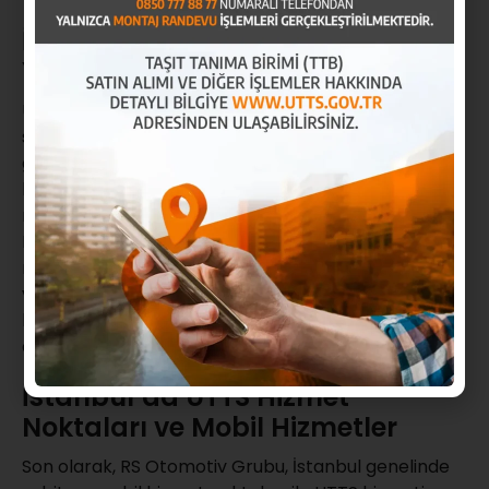
İstanbul – Başakşehir UTTS
Yetkili Montaj Firmaları
UTTS montajı için doğru firmayı seçmek, sistemin
sorunsuz çalışması açısından çok önemlidir. Türkiye
genelinde birçok yetkili UTTS montaj firması
bulunmaktadır, ancak güvenilir hizmet ve kaliteli
montaj için UTTS Mobil’i tercih etmeniz önerilir. UTTS
Mobil, kullanıcılarına hem sabit hem de mobil
montaj hizmeti sunar, böylece montaj işleminizi hızlı
ve kolay bir şekilde gerçekleştirebilirsiniz. Detaylı
bilgi için
UTTS Yetkili Montaj Firmaları
sayfamıza göz
atabilirsiniz.
İstanbul’da UTTS Hizmet
Noktaları ve Mobil Hizmetler
Son olarak, RS Otomotiv Grubu, İstanbul genelinde